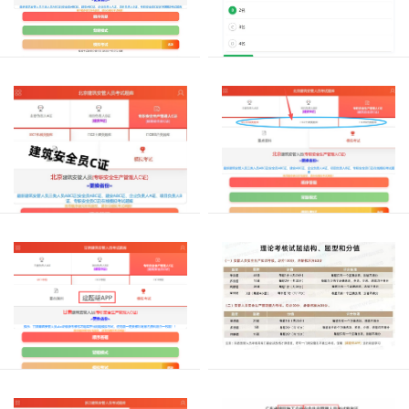
考
建
库
证
筑
企
试
app
筑
考
业
施
考
怎
企
安
试
工
核
么
管
业
也
企
试
刷
人
2026
安
就
业
题
题
员
年
全
是
学
学
安
考
建
生
习
习？
项
管
建
试
筑
产
目
人
题
安
筑
考
负
库
全
员
安
核
在
员
责
考
全
C
哪
人
人
试，
员
证
里
员
2026
b
即
C
怎
找？
年
考
证，
建
证
么
甘
试
分
筑
备
也
2026
肃
考
有
考，
施
就
建
年
核，
试
建
工
筑
是
的
题
分
筑
施
企
建
甘
哪
为
工
施
业
筑
肃
里
企
A、
工
2026
主