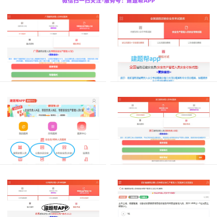
最
新
广
最
西
新
建
筑
广
施
西
工
建
企
三
筑
业
类
施
三
人
工
三
类
员
三
人
类
安
员
类
全
人
安
员
人
员
管
b
员
安
人
证
建
考
全
员
考
筑
试，
员
ABC
试
施
是
证
b
题
建
工